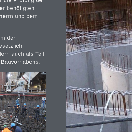
r die Prüfung der
er benötigten
herrn und dem
rm der
esetzlich
ern auch als Teil
s Bauvorhabens.