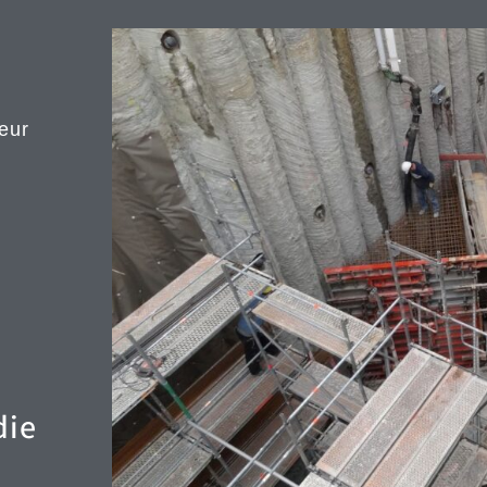
eur
die